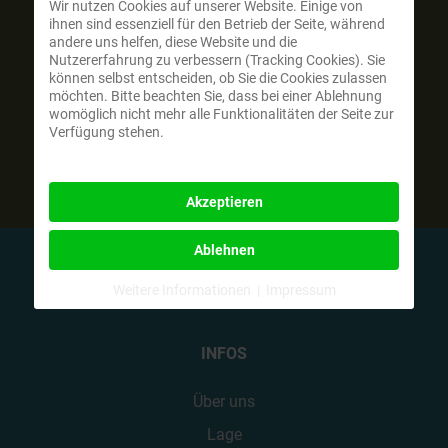
Wir nutzen Cookies auf unserer Website. Einige von
Spendenmöglichkeiten
ihnen sind essenziell für den Betrieb der Seite, während
andere uns helfen, diese Website und die
Nutzererfahrung zu verbessern (Tracking Cookies). Sie
Ihre Spenden können direkt an unseren
können selbst entscheiden, ob Sie die Cookies zulassen
Trägerverein überwiesen werden. Jeder Beitrag,
möchten. Bitte beachten Sie, dass bei einer Ablehnung
ob groß oder klein, hilft uns, unsere Ziele zu
womöglich nicht mehr alle Funktionalitäten der Seite zur
Verfügung stehen.
erreichen und den Naturcampingplatz für
zukünftige Generationen zu erhalten.
Akzeptieren
Ablehnen
Weitere Informationen
|
Impressum
INFOS
Über uns
Lage