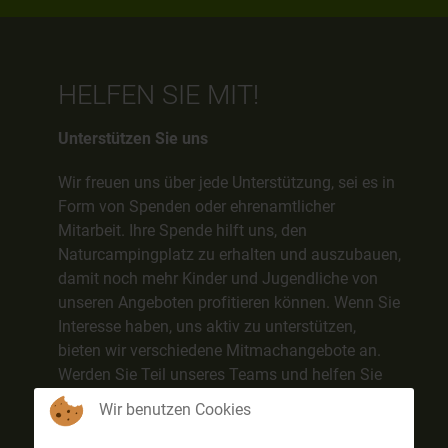
HELFEN SIE MIT!
Unterstützen Sie uns
Wir freuen uns über jede Unterstützung, sei es in
Form von Spenden oder ehrenamtlicher
Mitarbeit. Ihre Spende hilft uns, den
Naturcampingplatz zu erhalten und auszubauen,
damit noch mehr Kinder und Jugendliche von
unseren Angeboten profitieren können. Wenn Sie
Interesse haben, uns aktiv zu unterstützen,
bieten wir verschiedene Mitmachangebote an.
Werden Sie Teil unseres Teams und helfen Sie
uns, unvergessliche Erlebnisse für junge
Wir benutzen Cookies
Menschen zu schaffen.