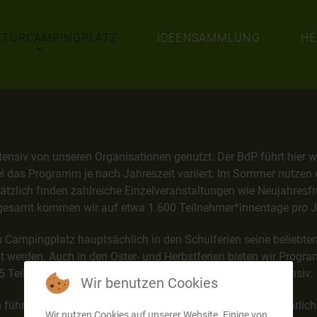
ATURCAMPINGPLATZ
IDEENSAMMLUNG
HE
ntensiv von unseren Organisationen genutzt. Der BdP führt hier
ei das Programm je nach Jahreszeit variiert. Im Sommer nutzen
usätzlich finden zahlreiche Einzelveranstaltungen wie Neujahr
sgesamt kommen wir auf etwa 1.600 Teilnehmer*innentage pro J
Campingplatz hauptsächlich in den Schulferien seine beliebte
eut werden. Auch in den Oster- und Herbstferien bieten wir Pro
5 Teilnehmer*innentagen im Jahr nutzen wir den Platz intensiv.
Wir benutzen Cookies
hrt seit 2012 die „Ferienfreizeit am Unisee“ durch, die jährli
Wir nutzen Cookies auf unserer Website. Einige von