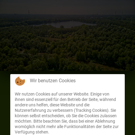
Wir benutzen Cookies
Wir nutzen Cookies auf unserer Website. Einige von
Erlebe die Kinder- und Jugendwelt am
ihnen sind essenziell für den Betrieb der Seite, während
andere uns helfen, diese Website und die
Unisee in Bremen
Nutzererfahrung zu verbessern (Tracking Cookies). Sie
können selbst entscheiden, ob Sie die Cookies zulassen
möchten. Bitte beachten Sie, dass bei einer Ablehnung
womöglich nicht mehr alle Funktionalitäten der Seite zur
Verfügung stehen.