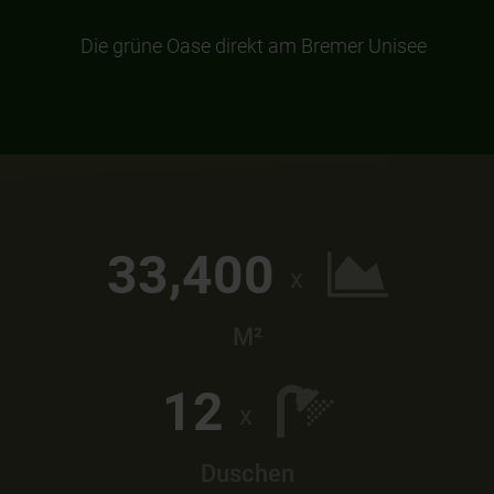
Die grüne Oase direkt am Bremer Unisee
,
3
3
4
0
0
x
M²
1
2
x
Duschen