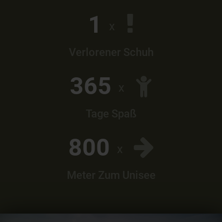
1
x
Verlorener Schuh
3
6
5
x
Tage Spaß
8
0
0
x
Meter Zum Unisee